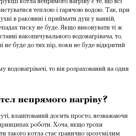
укції котла непрямого нагріву є те, що всі
ристуватися теплою і гарячою водою. Так, при
хні в раковині і приймати душ у ванній,
репадах тиску не буде. Якщо виконувати ті ж
танні накопичувального водонагрівача, то,
і не буде до тих пір, поки не буде відкритий
 водонагрівачі, то він розрахований на один
тел непрямого нагріву?
суті, влаштований досить просто, незважаючи
 принципах роботи. Хоча, якщо трохи
ти такого котла стає гранично зрозумілим