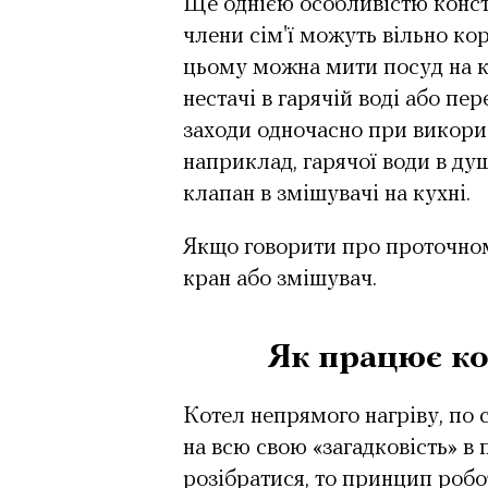
Ще однією особливістю констр
члени сім'ї можуть вільно ко
цьому можна мити посуд на ку
нестачі в гарячій воді або пе
заходи одночасно при викорис
наприклад, гарячої води в душ
клапан в змішувачі на кухні.
Якщо говорити про проточному
кран або змішувач.
Як працює ко
Котел непрямого нагріву, по 
на всю свою «загадковість» в
розібратися, то принцип робо