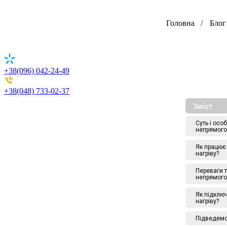
Головна
Блог
+38(096) 042-24-49
+38(048) 733-02-37
Зміст
Суть і осо
непрямого
Як працює
нагріву?
Переваги т
непрямого
Як підклю
нагріву?
Підведемо