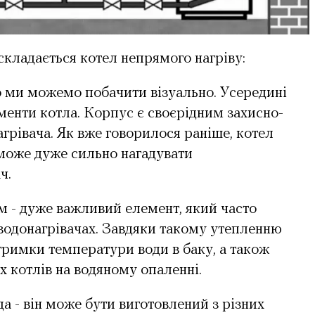
 складається котел непрямого нагріву:
що ми можемо побачити візуально. Усередині
менти котла. Корпус є своєрідним захисно-
рівача. Як вже говорилося раніше, котел
 може дуже сильно нагадувати
ч.
м - дуже важливий елемент, який часто
 водонагрівачах. Завдяки такому утепленню
тримки температури води в баку, а також
х котлів на водяному опаленні.
да - він може бути виготовлений з різних