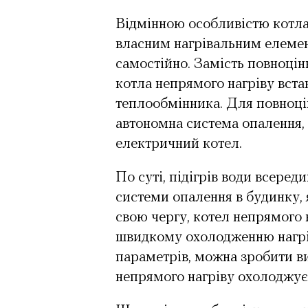
Відмінною особливістю котла 
власним нагрівальним елемент
самостійно. Замість повноцін
котла непрямого нагріву вста
теплообмінника. Для повноцін
автономна система опалення, 
електричний котел.
По суті, підігрів води всеред
системи опалення в будинку, 
свою чергу, котел непрямого
швидкому охолодженню нагріт
параметрів, можна зробити ви
непрямого нагріву охолоджуєт