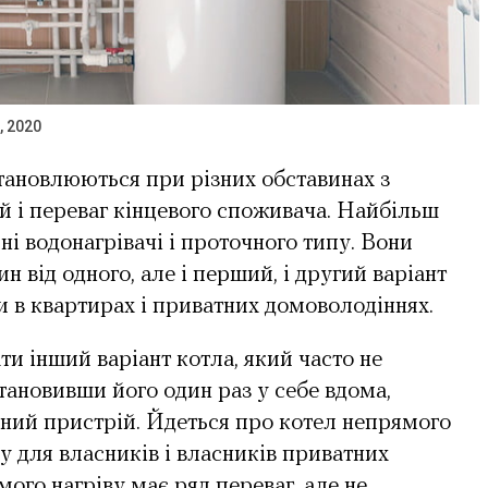
, 2020
становлюються при різних обставинах з
й і переваг кінцевого споживача. Найбільш
 водонагрівачі і проточного типу. Вони
 від одного, але і перший, і другий варіант
 в квартирах і приватних домоволодіннях.
и інший варіант котла, який часто не
тановивши його один раз у себе вдома,
сний пристрій. Йдеться про котел непрямого
у для власників і власників приватних
ого нагріву має ряд переваг, але не