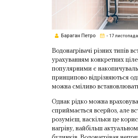
Бараган Петро
- 17 листопада
Водонагрівачі різних типів в
урахуванням конкретних ціле
популярними є накопичувальні
принципово відрізняються один
можна сміливо встановлювати
Однак рідко можна враховуват
сприймається всерйоз, але вс
розумієш, наскільки це кори
нагріву, найбільш актуальном
будинків. Водонагрівач непрям