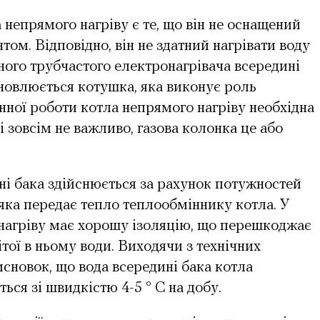
непрямого нагріву є те, що він не оснащений
ом. Відповідно, він не здатний нагрівати воду
ного трубчастого електронагрівача всередині
новлюється котушка, яка виконує роль
ної роботи котла непрямого нагріву необхідна
і зовсім не важливо, газова колонка це або
ині бака здійснюється за рахунок потужностей
яка передає тепло теплообміннику котла. У
 нагріву має хорошу ізоляцію, що перешкоджає
ої в ньому води. Виходячи з технічних
сновок, що вода всередині бака котла
ься зі швидкістю 4-5 ° С на добу.