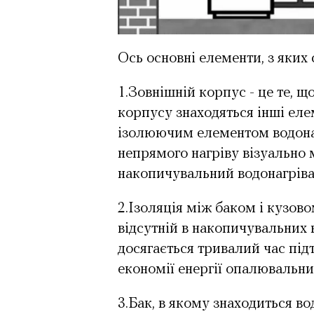
Ось основні елементи, з яких
1.Зовнішній
корпус - це те, 
корпусу знаходяться інші еле
ізолюючим елементом водонаг
непрямого нагріву візуально
накопичувальний водонагріва
2.Ізоляція
між баком і кузово
відсутній в накопичувальних
досягається тривалий час під
економії енергії опалювальни
3.Бак
, в якому знаходиться во