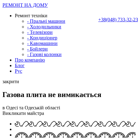
РЕМОНТ НА ДОМУ
Ремонт техніки
+38(048) 733-32-23
- Пральні машини
- Холодильники
- Телевізори
- Кондиціонер
- Кавомашини
- Бойлери
- Газові колонки
Про компанію
Блог
Рус
закрити
Газова плита не вимикається
в Одесі та Одеській області
Викликати майстра